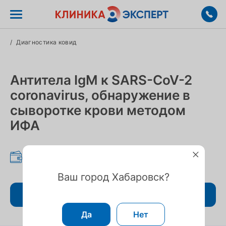
/
Диагностика ковид
Антитела IgM к SARS-CoV-2
coronavirus, обнаружение в
сыворотке крови методом
ИФА
645 ₽
Ваш город Хабаровск?
Записаться
Да
Нет