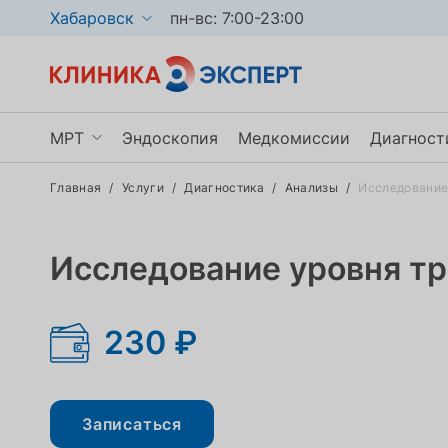
Хабаровск
пн-вс: 7:00-23:00
МРТ
Эндоскопия
Медкомиссии
Диагност
Главная
/
Услуги
/
Диагностика
/
Анализы
/
Исследование
МРТ головы и сосудов
Маммо
МРТ мягких тканей
КТ
Исследование уровня тр
МРТ позвоночника
УЗИ
Показать ещё
Показа
230 ₽
Записаться