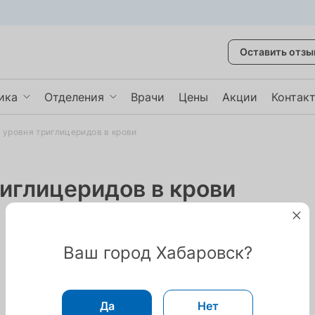
Оставить отзы
ика
Отделения
Врачи
Цены
Акции
Контак
 уровня триглицеридов в крови
графия
Гинекология
Неврология
иглицеридов в крови
Кардиология
ть ещё
Показать ещё
Ваш город Хабаровск?
Да
Нет