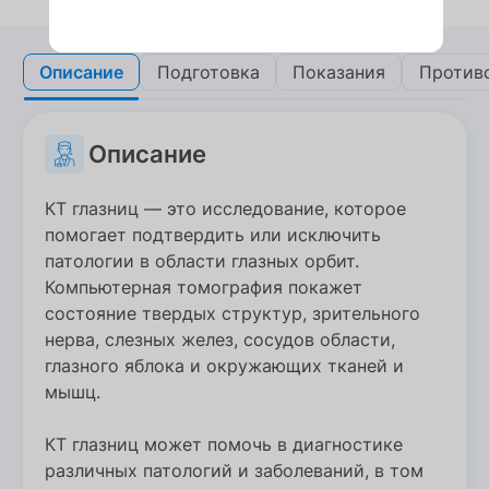
Описание
Описание
Подготовка
Подготовка
Показания
Показания
Против
Против
Описание
КТ глазниц — это исследование, которое
помогает подтвердить или исключить
патологии в области глазных орбит.
Компьютерная томография покажет
состояние твердых структур, зрительного
нерва, слезных желез, сосудов области,
глазного яблока и окружающих тканей и
мышц.
КТ глазниц может помочь в диагностике
различных патологий и заболеваний, в том