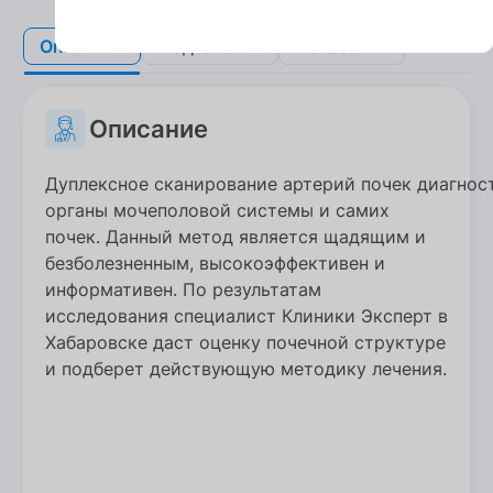
Описание
Описание
Подготовка
Подготовка
Показания
Показания
Описание
Дуплексное сканирование артерий почек диагнос
органы мочеполовой системы и самих
почек. Данный метод является щадящим и
безболезненным, высокоэффективен и
информативен. По результатам
исследования специалист Клиники Эксперт в
Хабаровске даст оценку почечной структуре
и подберет действующую методику лечения.