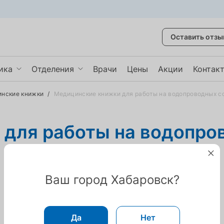
Оставить отзы
ика
Отделения
Врачи
Цены
Акции
Контак
нские книжки
/
Медицинские книжки для работы на водопроводных 
графия
Гинекология
Неврология
 для работы на водопро
Кардиология
ть ещё
Показать ещё
Ваш город Хабаровск?
Да
Нет