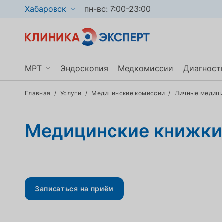
Хабаровск
пн-вс: 7:00-23:00
МРТ
Эндоскопия
Медкомиссии
Диагност
Главная
/
Услуги
/
Медицинские комиссии
/
Личные медици
МРТ головы и сосудов
Маммо
МРТ мягких тканей
КТ
Медицинские книжки
МРТ позвоночника
УЗИ
Показать ещё
Показа
Записаться на приём