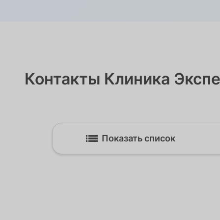
Контакты Клиника Экспе
Показать список
Хабаровск 2 МРТ-эксперт
680009, Хабаровский край, г Хабаровск
Промышленная, д. 22
Схема проезда