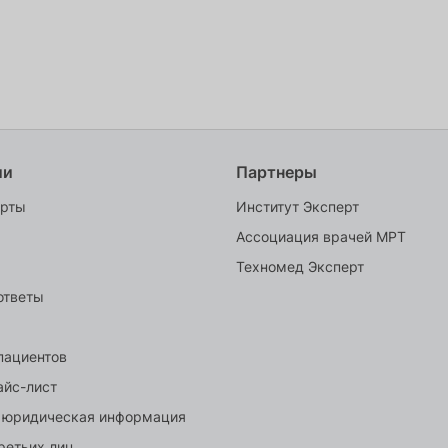
ии
Партнеры
ерты
Институт Эксперт
Ассоциация врачей МРТ
Техномед Эксперт
ответы
пациентов
айс-лист
 юридическая информация
ретьих лиц