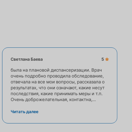
Светлана Баева
5
была на плановой диспансеризации. Врач
очень подробно проводила обследование,
отвечала на все мои вопросы, рассказала о
результатах, что они означают, какие несут
последствия, какие принимать меры и т.п.
Очень доброжелательная, контактна,
помогла по всем вопросам, которые я
задавала!! Огромное сп...
Читать далее