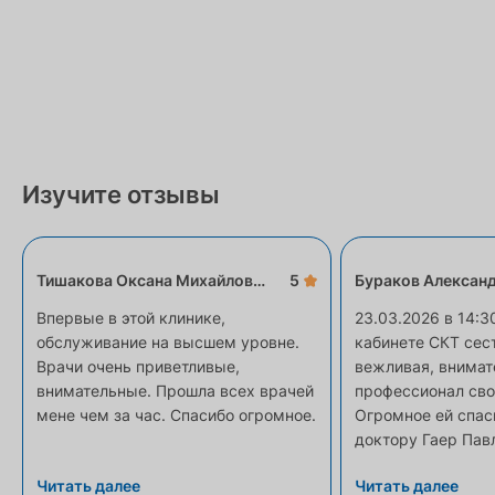
Изучите отзывы
Тишакова Оксана Михайловна
5
Бураков Алексан
Впервые в этой клинике,
23.03.2026 в 14:3
обслуживание на высшем уровне.
кабинете СКТ сес
Врачи очень приветливые,
вежливая, внимат
внимательные. Прошла всех врачей
профессионал сво
мене чем за час. Спасибо огромное.
Огромное ей спасибо, к
доктору Гаер Пав
Владимировичу., 
Читать далее
Читать далее
посмотрел и опис