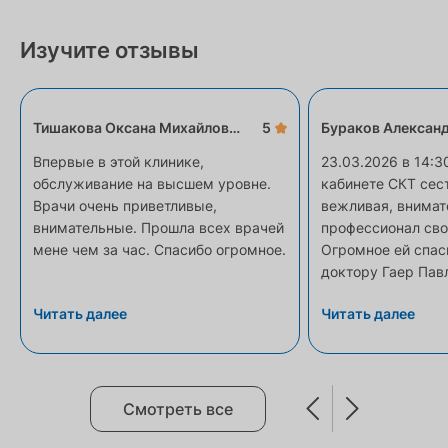
Изучите отзывы
Тишакова Оксана Михайловна
5
Бураков Алексан
Впервые в этой клинике,
23.03.2026 в 14:3
обслуживание на высшем уровне.
кабинете СКТ сес
Врачи очень приветливые,
вежливая, внимат
внимательные. Прошла всех врачей
профессионал сво
мене чем за час. Спасибо огромное.
Огромное ей спасибо, к
доктору Гаер Пав
Владимировичу., 
Читать далее
Читать далее
посмотрел и опис
Смотреть все