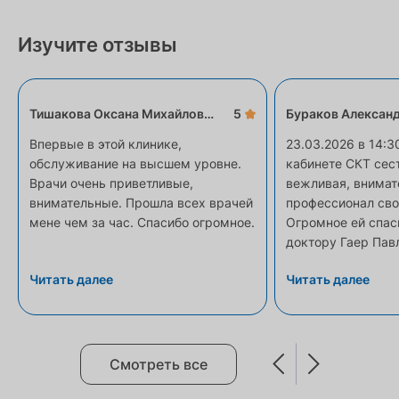
Изучите отзывы
Тишакова Оксана Михайловна
5
Бураков Алексан
Впервые в этой клинике,
23.03.2026 в 14:3
обслуживание на высшем уровне.
кабинете СКТ сес
Врачи очень приветливые,
вежливая, внимат
внимательные. Прошла всех врачей
профессионал сво
мене чем за час. Спасибо огромное.
Огромное ей спасибо, к
доктору Гаер Пав
Владимировичу., 
Читать далее
Читать далее
посмотрел и опис
Смотреть все